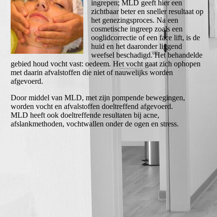
ingrepen; MLD geeft hier een
zichtbaar beter en sneller resultaat op
het genezingsproces. Na een
cosmetische ingreep zoals een
ooglidcorrectie of een face lift, is de
huid en het daaronder liggend
weefsel beschadigd. Het behandelde
gebied houd vocht vast: oedeem. Het vocht gaat zich ophopen
met daarin afvalstoffen die niet of nauwelijks worden
afgevoerd.
Door middel van MLD, met zijn pompende bewegingen,
worden vocht en afvalstoffen doeltreffend afgevoerd.
MLD heeft ook doeltreffende resultaten bij acne,
afslankmethoden, vochtwallen onder de ogen en stress.