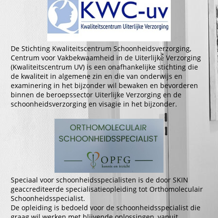
De Stichting Kwaliteitscentrum Schoonheidsverzorging,
Centrum voor Vakbekwaamheid in de Uiterlijke Verzorging
(Kwaliteitscentrum UV) is een onafhankelijke stichting die
de kwaliteit in algemene zin en die van onderwijs en
examinering in het bijzonder wil bewaken en bevorderen
binnen de beroepssector Uiterlijke Verzorging en de
schoonheidsverzorging en visagie in het bijzonder.
Speciaal voor schoonheidsspecialisten is de door SKIN
geaccrediteerde specialisatieopleiding tot Orthomoleculair
Schoonheidsspecialist.
De opleiding is bedoeld voor de schoonheidsspecialist die
graag wil werken met blijvende oplossingen, vanuit