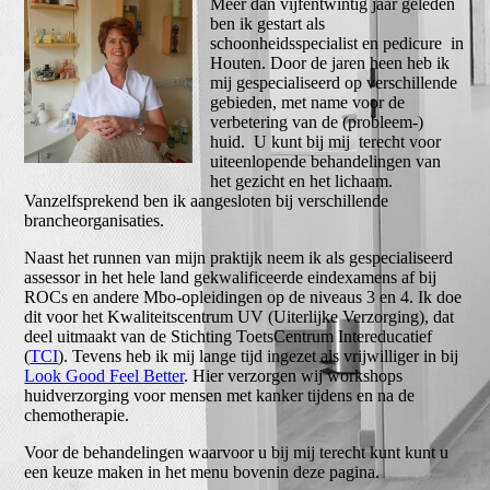
Meer dan vijfentwintig jaar geleden
ben ik gestart als
schoonheidsspecialist en pedicure in
Houten. Door de jaren heen heb ik
mij gespecialiseerd op verschillende
gebieden, met name voor de
verbetering van de (probleem-)
huid. U kunt bij mij terecht voor
uiteenlopende behandelingen van
het gezicht en het lichaam.
Vanzelfsprekend ben ik aangesloten bij verschillende
brancheorganisaties.
Naast het runnen van mijn praktijk neem ik als gespecialiseerd
assessor in het hele land gekwalificeerde eindexamens af bij
ROCs en andere Mbo-opleidingen op de niveaus 3 en 4. Ik doe
dit voor het Kwaliteitscentrum UV (Uiterlijke Verzorging), dat
deel uitmaakt van de Stichting ToetsCentrum Intereducatief
(
TCI
). Tevens heb ik mij lange tijd ingezet als vrijwilliger in bij
Look Good Feel Better
. Hier verzorgen wij workshops
huidverzorging voor mensen met kanker tijdens en na de
chemotherapie.
Voor de behandelingen waarvoor u bij mij terecht kunt kunt u
een keuze maken in het menu bovenin deze pagina.