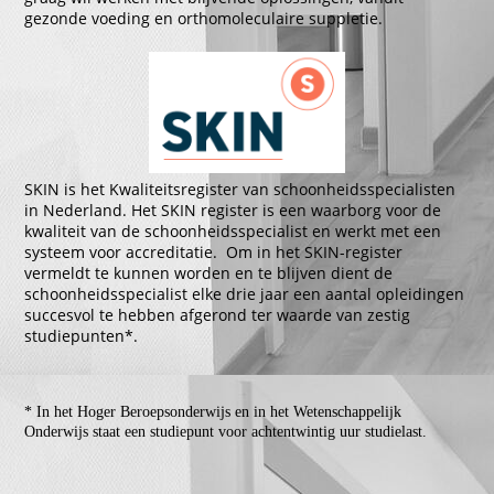
gezonde voeding en orthomoleculaire suppletie.
SKIN is het Kwaliteitsregister van schoonheidsspecialisten
in Nederland. Het SKIN register is een waarborg voor de
kwaliteit van de schoonheidsspecialist en werkt met een
systeem voor accreditatie. Om in het SKIN-register
vermeldt te kunnen worden en te blijven dient de
schoonheidsspecialist elke drie jaar een aantal opleidingen
succesvol te hebben afgerond ter waarde van zestig
studiepunten*.
* In het Hoger Beroepsonderwijs en in het Wetenschappelijk
Onderwijs staat een studiepunt voor achtentwintig uur studielast.