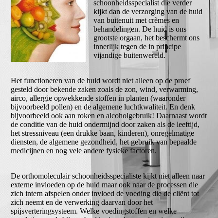
schoonheidsspecialist die verder
kijkt dan de verzorging van de huid
van buitenuit met crèmes en
behandelingen. De huid is ons
grootste orgaan, het beschermt ons
innerlijk tegen de in principe
vijandige buitenwereld.
Het functioneren van de huid wordt niet alleen op de proef
gesteld door bekende zaken zoals de zon, wind, verwarming,
airco, allergie opwekkende stoffen in planten (waaronder
bijvoorbeeld pollen) en de algemene luchtkwaliteit. En denk
bijvoorbeeld ook aan roken en alcoholgebruik! Daarnaast wordt
de conditie van de huid ondermijnd door zaken als de leeftijd,
het stressniveau (een drukke baan, kinderen), onregelmatige
diensten, de algemene gezondheid, het gebruik van bepaalde
medicijnen en nog vele andere fysieke factoren.
De orthomoleculair schoonheidsspecialiste kijkt niet alleen naar
externe invloeden op de huid maar ook naar de processen die
zich intern afspelen onder invloed de voeding die de cliënt tot
zich neemt en de verwerking daarvan door het
spijsverteringsysteem. Welke voedingstoffen en welke