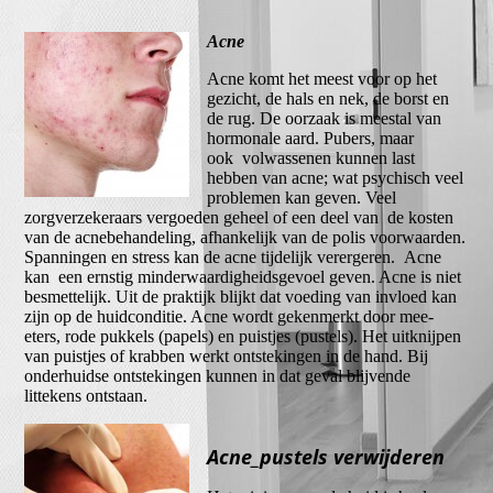
Acne
Acne komt het meest voor op het
gezicht, de hals en nek, de borst en
de rug. De oorzaak is meestal van
hormonale aard. Pubers, maar
ook volwassenen kunnen last
hebben van acne; wat psychisch veel
problemen kan geven. Veel
zorgverzekeraars vergoeden geheel of een deel van de kosten
van de acnebehandeling, afhankelijk van de polis voorwaarden.
Spanningen en stress kan de acne tijdelijk verergeren. Acne
kan een ernstig minderwaardigheidsgevoel geven. Acne is niet
besmettelijk. Uit de praktijk blijkt dat voeding van invloed kan
zijn op de huidconditie. Acne wordt gekenmerkt door mee-
eters, rode pukkels (papels) en puistjes (pustels). Het uitknijpen
van puistjes of krabben werkt ontstekingen in de hand. Bij
onderhuidse ontstekingen kunnen in dat geval blijvende
littekens ontstaan.
Acne_pustels verwijderen